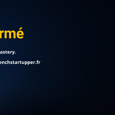
irmé
astery.
enchstartupper.fr