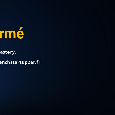
irmé
astery.
enchstartupper.fr