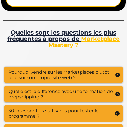
Quelles sont les questions les plus
fréquentes à propos de
Marketplace
Mastery ?
Pourquoi vendre sur les Marketplaces plutôt
que sur son propre site web ?
Vendre sur les marketplaces est souvent plus
Quelle est la différence avec une formation de
intéréssant que via la création d'un site personnel car
dropshipping ?
cela te
dipense de devoir trouver ton audience et tes
clients.
Ce sont deux business model différent. Notre
30 jours sont-ils suffisants pour tester le
programme
se concentre sur "la base" du e-
Le processus est
rapide et simple, sans complexité
programme ?
commerce
.
technique
et avec une gestion simplifiée des
transactions d'achat. Sans compter que les