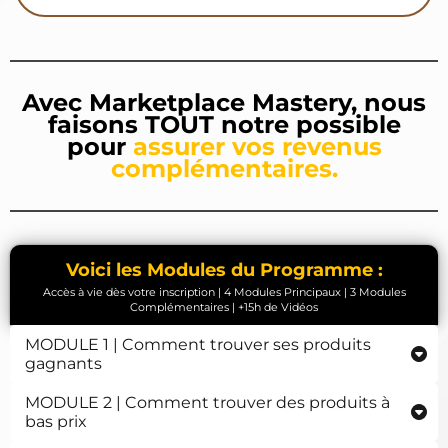
Avec Marketplace Mastery, nous
faisons TOUT notre possible
pour
assurer vos revenus
complémentaires.
Voici les Modules du Programme :
Accès à vie dès votre inscription | 4 Modules Principaux | 3 Modules
Complémentaires | +15h de Vidéos
MODULE 1 | Comment trouver ses produits
gagnants
MODULE 2 | Comment trouver des produits à
(6 vidéos, durée totale : 2h)
bas prix
Romain vous montrera son
process en 3 phases pour