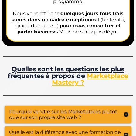
programme.
Nous vous offrirons
quelques jours tous frais
payés dans un cadre exceptionnel
(belle villa,
grand domaine… )
pour nous rencontrer et
parler business.
Vous ne serez pas déçu...
Quelles sont les questions les plus
fréquentes à propos de
Marketplace
Mastery ?
Pourquoi vendre sur les Marketplaces plutôt
que sur son propre site web ?
Vendre sur les marketplaces est souvent plus
Quelle est la différence avec une formation de
intéréssant que via la création d'un site personnel car