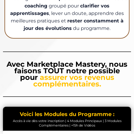
coaching
groupé pour
clarifier vos
apprentissages
, lever un doute, apprendre des
meilleures pratiques et
rester constamment à
jour des évolutions
du programme.
Avec Marketplace Mastery, nous
faisons TOUT notre possible
pour
assurer vos revenus
complémentaires.
Voici les Modules du Programme :
Accès à vie dès votre inscription | 4 Modules Principaux | 3 Modules
Complémentaires | +15h de Vidéos