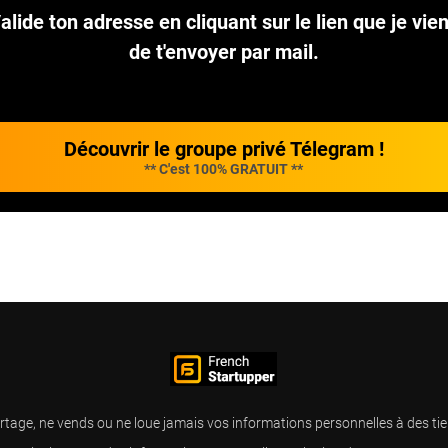
alide ton adresse en cliquant sur le lien que je vie
de t'envoyer par mail.
Découvrir le groupe privé Télegram !
** C'est 100% GRATUIT **
partage, ne vends ou ne loue jamais vos informations personnelles à des ti